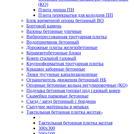
(КО)
Плита днища ПН
Плита перекрытия для колодцев ПП
Блок временной опоры бетонный ВО
Бортовой камень
Вазоны бетонные уличные
Вибропрессованная тротуарная плитка
Водоприемник бетонный
Дорожные плиты железобетонные
Керамзитобетонные блоки
Ковер стальной газовый
Крупноформатная тротуарная плитка
Крышки заборные бетонные
Люки чугунные канализационные
Ограничитель движения бетонный НБ
Опорные бетонные кольца регулировочные (КО)
Подушка бетонная (опора) под газовый ковер
Скамейки парковые бетонные
Съезд / заезд бетонный с бордюра
Сыпучие материалы в мешках
Тактильная бетонная плитка желтая
Тактильная бетонная плитка желтая
300х300
500х500