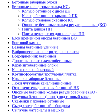
Бетонные заборные блоки
Бетонные колодезные кольца КС
Кольцо бетонное с дном ДК
Кольцо бетонное с крышкой ПК
Кольцо стеновое сквозное КС
Опорные бетонные кольца регулировочные (КО)
Плита днища ПН
Плита перекрытия для колодцев ПП
Блок временной опоры бетонный ВО
Бортовой камень
Вазоны бетонные уличные
Вибропрессованная тротуарная плитка
Водоприемник бетонный
Дорожные плиты железобетонные
Керамзитобетонные блоки
Ковер стальной газовый
Крупноформатная тротуарная плитка
Крышки заборные бетонные
Люки чугунные канализационные
Ограничитель движения бетонный НБ
Опорные бетонные кольца регулировочные (КО)
Подушка бетонная (опора) под газовый ковер
Скамейки парковые бетонные
Съезд / заезд бетонный с бордюра
Сыпучие материалы в мешках