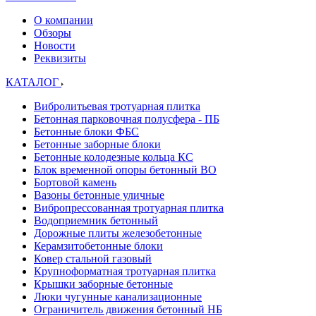
О компании
Обзоры
Новости
Реквизиты
КАТАЛОГ
Вибролитьевая тротуарная плитка
Бетонная парковочная полусфера - ПБ
Бетонные блоки ФБС
Бетонные заборные блоки
Бетонные колодезные кольца КС
Блок временной опоры бетонный ВО
Бортовой камень
Вазоны бетонные уличные
Вибропрессованная тротуарная плитка
Водоприемник бетонный
Дорожные плиты железобетонные
Керамзитобетонные блоки
Ковер стальной газовый
Крупноформатная тротуарная плитка
Крышки заборные бетонные
Люки чугунные канализационные
Ограничитель движения бетонный НБ