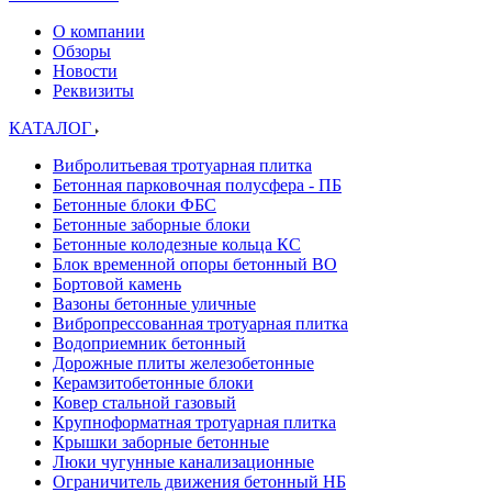
О компании
Обзоры
Новости
Реквизиты
КАТАЛОГ
Вибролитьевая тротуарная плитка
Бетонная парковочная полусфера - ПБ
Бетонные блоки ФБС
Бетонные заборные блоки
Бетонные колодезные кольца КС
Блок временной опоры бетонный ВО
Бортовой камень
Вазоны бетонные уличные
Вибропрессованная тротуарная плитка
Водоприемник бетонный
Дорожные плиты железобетонные
Керамзитобетонные блоки
Ковер стальной газовый
Крупноформатная тротуарная плитка
Крышки заборные бетонные
Люки чугунные канализационные
Ограничитель движения бетонный НБ