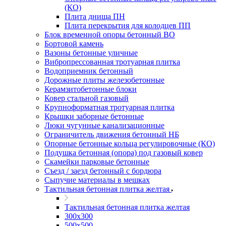
(КО)
Плита днища ПН
Плита перекрытия для колодцев ПП
Блок временной опоры бетонный ВО
Бортовой камень
Вазоны бетонные уличные
Вибропрессованная тротуарная плитка
Водоприемник бетонный
Дорожные плиты железобетонные
Керамзитобетонные блоки
Ковер стальной газовый
Крупноформатная тротуарная плитка
Крышки заборные бетонные
Люки чугунные канализационные
Ограничитель движения бетонный НБ
Опорные бетонные кольца регулировочные (КО)
Подушка бетонная (опора) под газовый ковер
Скамейки парковые бетонные
Съезд / заезд бетонный с бордюра
Сыпучие материалы в мешках
Тактильная бетонная плитка желтая
Тактильная бетонная плитка желтая
300х300
500х500