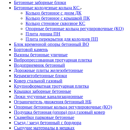
Бетонные заборные блоки
Бетонные колодезные кольца КС
Кольцо бетонное с дном ДК
Кольцо бетонное с крышкой ПК
Кольцо стеновое сквозное КС
Опорные бетонные кольца регулировочные (КО)
Плита днища ПН
Плита перекрытия для колодцев ПП
Блок временной опоры бетонный ВО
Бортовой камень
Вазоны бетонные уличные
Вибропрессованная тротуарная плитка
Водоприемник бетонный
Дорожные плиты железобетонные
Керамзитобетонные блоки
Ковер стальной газовый
Крупноформатная тротуарная плитка
Крышки заборные бетонные
Люки чугунные канализационные
Ограничитель движения бетонный НБ
Опорные бетонные кольца регулировочные (КО)
Подушка бетонная (опора) под газовый ковер
Скамейки парковые бетонные
Съезд / заезд бетонный с бордюра
Сыпучие материалы в мешках